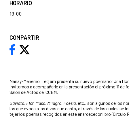
HORARIO
19:00
COMPARTIR
Nanãy-Menemôl Lêdjam presenta su nuevo poemario 'Una flor p
invitamos a acompañarle en la presentación el próximo 11 de fe
Salón de Actos del CCEM.
Gaviota
,
Flo
r,
Musa
,
Milagro, Poesía
, etc., son algunos de los 
los que evoca a las divas que canta, a tra­vés de las cuales se i
tejer los poemas recogidos en este enardecedor libro (Círculo R