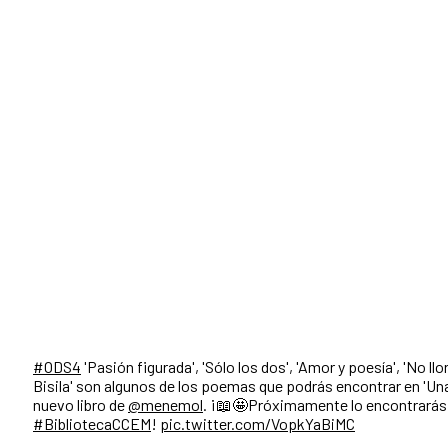
#ODS4
'Pasión figurada', 'Sólo los dos', 'Amor y poesía', 'No llor
Bisila' son algunos de los poemas que podrás encontrar en 'Una f
nuevo libro de
@menemol
. ¡📖🤩Próximamente lo encontrarás 
#BibliotecaCCEM
!
pic.twitter.com/VopkYaBiMC