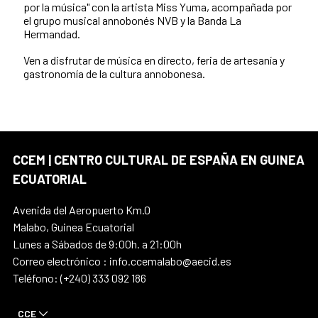
por la música" con la artista Miss Yuma, acompañada por
el grupo musical annobonés NVB y la Banda La
Hermandad.
Ven a disfrutar de música en directo, feria de artesanía y
gastronomía de la cultura annobonesa.
CCEM | CENTRO CULTURAL DE ESPAÑA EN GUINEA
ECUATORIAL
Avenida del Aeropuerto Km.0
Malabo, Guinea Ecuatorial
Lunes a Sábados de 9:00h. a 21:00h
Correo electrónico : info.ccemalabo@aecid.es
Teléfono: (+240) 333 092 186
CCE