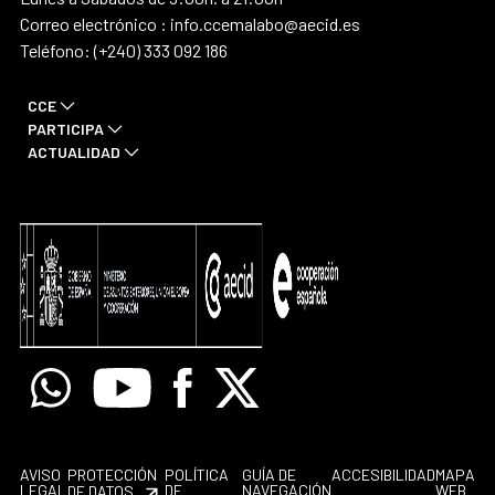
Correo electrónico : info.ccemalabo@aecid.es
Teléfono: (+240) 333 092 186
CCE
PARTICIPA
ACTUALIDAD
Whatsapp
Youtube
Facebook
X
AVISO
PROTECCIÓN
POLÍTICA
GUÍA DE
ACCESIBILIDAD
MAPA
LEGAL
DE
NAVEGACIÓN
WEB
DE DATOS