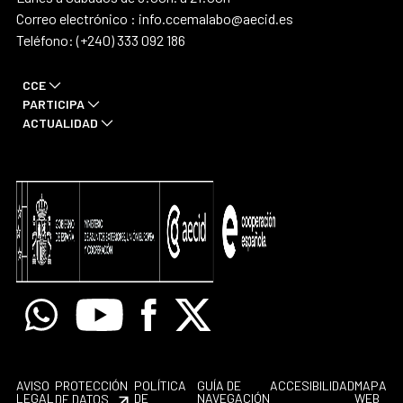
Correo electrónico : info.ccemalabo@aecid.es
Teléfono: (+240) 333 092 186
CCE
PARTICIPA
ACTUALIDAD
Whatsapp
Youtube
Facebook
X
AVISO
PROTECCIÓN
POLÍTICA
GUÍA DE
ACCESIBILIDAD
MAPA
LEGAL
DE
NAVEGACIÓN
WEB
DE DATOS