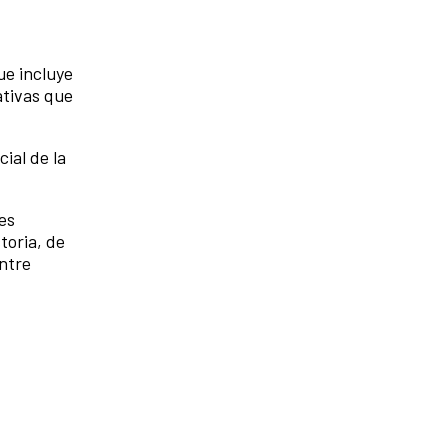
ue incluye
ativas que
ial de la
es
toria, de
entre