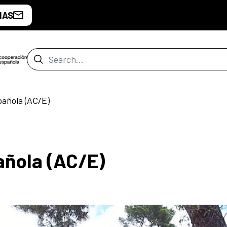
IAS
Search Bar
pañola (AC/E)
añola (AC/E)