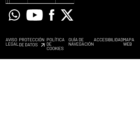
Whatsapp
Youtube
Facebook
X
AVISO
PROTECCIÓN
POLÍTICA
GUÍA DE
ACCESIBILIDAD
MAPA
LEGAL
DE
NAVEGACIÓN
WEB
DE DATOS
COOKIES