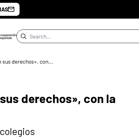
IAS
Search Bar
«Los niños conocen sus derechos», con la Asociación Biriaelat
sus derechos», con la
 colegios