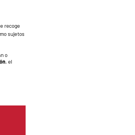
ue recoge
omo sujetos
an o
ión
, el