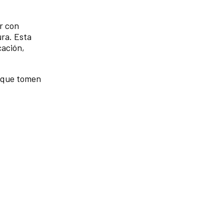
r con
ura. Esta
cación,
s que tomen