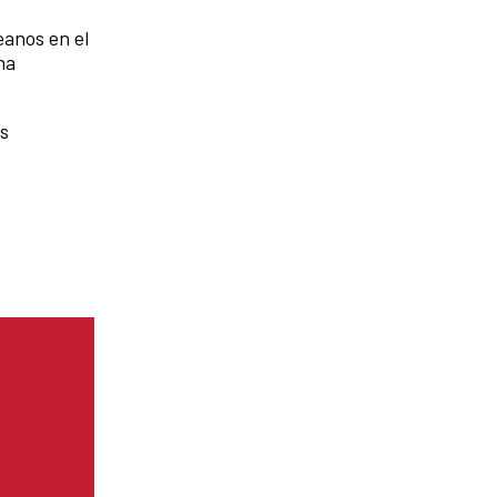
eanos en el
na
us