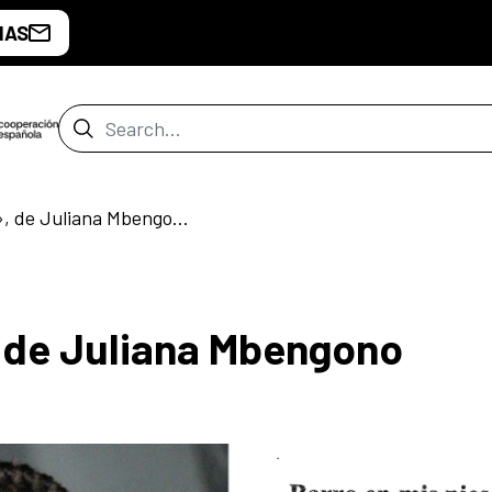
IAS
Search Bar
«Barro en mis pies», de Juliana Mbengono
, de Juliana Mbengono