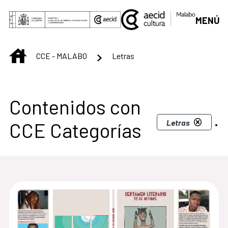
Saltar al contenido principal
MENÚ
INICIO
CCE - MALABO
Letras
Centro Cultural de M
Contenidos con
.
Letras
CCE Categorías