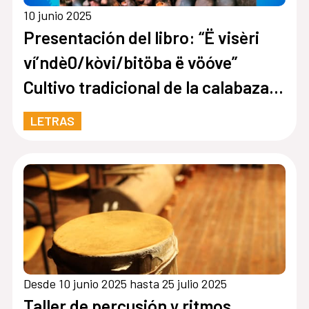
10 junio 2025
Presentación del libro: “Ë visèri
ví’ndè0/kòvi/bitöba ë vöóve”
Cultivo tradicional de la calabaza
en la cultura Bubi
LETRAS
Desde 10 junio 2025 hasta 25 julio 2025
Taller de percusión y ritmos