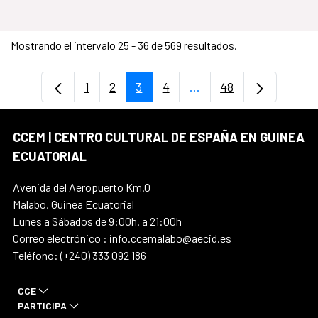
Mostrando el intervalo 25 - 36 de 569 resultados.
1
2
3
4
...
48
Página
Página
Página
Página
Páginas intermedias U
Página
CCEM | CENTRO CULTURAL DE ESPAÑA EN GUINEA
ECUATORIAL
Avenida del Aeropuerto Km.0
Malabo, Guinea Ecuatorial
Lunes a Sábados de 9:00h. a 21:00h
Correo electrónico : info.ccemalabo@aecid.es
Teléfono: (+240) 333 092 186
CCE
PARTICIPA