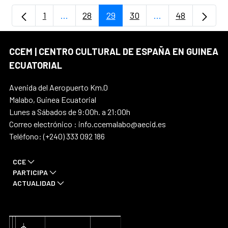
1
...
28
29
30
...
48
Página
Páginas intermedias Use TAB para despla
Página
Página
Página
Páginas intermedi
Página
CCEM | CENTRO CULTURAL DE ESPAÑA EN GUINEA
ECUATORIAL
Avenida del Aeropuerto Km.0
Malabo, Guinea Ecuatorial
Lunes a Sábados de 9:00h. a 21:00h
Correo electrónico : info.ccemalabo@aecid.es
Teléfono: (+240) 333 092 186
CCE
PARTICIPA
ACTUALIDAD