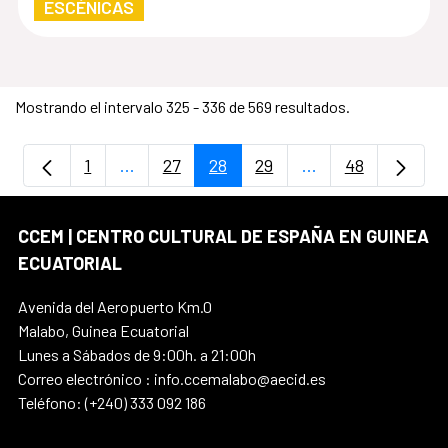
ESCÉNICAS
Mostrando el intervalo 325 - 336 de 569 resultados.
1
...
27
28
29
...
48
Página
Páginas intermedias Use TAB para despla
Página
Página
Página
Páginas intermedi
Página
CCEM | CENTRO CULTURAL DE ESPAÑA EN GUINEA
ECUATORIAL
Avenida del Aeropuerto Km.0
Malabo, Guinea Ecuatorial
Lunes a Sábados de 9:00h. a 21:00h
Correo electrónico : info.ccemalabo@aecid.es
Teléfono: (+240) 333 092 186