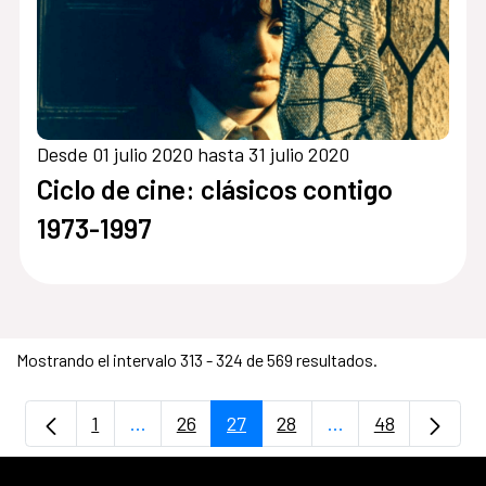
Desde 01 julio 2020 hasta 31 julio 2020
Ciclo de cine: clásicos contigo
1973-1997
Mostrando el intervalo 313 - 324 de 569 resultados.
1
...
26
27
28
...
48
Página
Páginas intermedias Use TAB para despla
Página
Página
Página
Páginas intermedi
Página