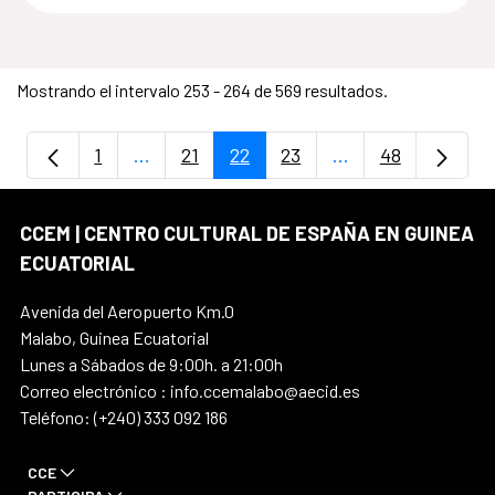
Mostrando el intervalo 253 - 264 de 569 resultados.
1
...
21
22
23
...
48
Página
Páginas intermedias Use TAB para despla
Página
Página
Página
Páginas intermedi
Página
CCEM | CENTRO CULTURAL DE ESPAÑA EN GUINEA
ECUATORIAL
Avenida del Aeropuerto Km.0
Malabo, Guinea Ecuatorial
Lunes a Sábados de 9:00h. a 21:00h
Correo electrónico : info.ccemalabo@aecid.es
Teléfono: (+240) 333 092 186
CCE