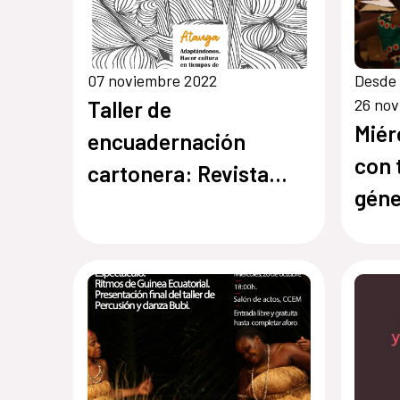
07 noviembre 2022
Desde 
26 no
Taller de
Miér
encuadernación
con 
cartonera: Revista
géne
Atanga