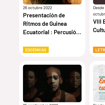
26 octubre 2022
Desde 
octub
Presentación de
VIII
Ritmos de Guinea
Cult
Ecuatorial : Percusión
y danza Bubi
ESCÉNICAS
LET