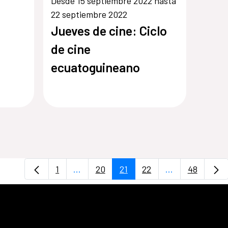
Desde 15 septiembre 2022 hasta
22 septiembre 2022
Jueves de cine: Ciclo
de cine
ecuatoguineano
ata
1
...
20
21
22
...
48
Página
Páginas intermedias Use TAB para des
Página
Página
Página
Páginas interm
Página