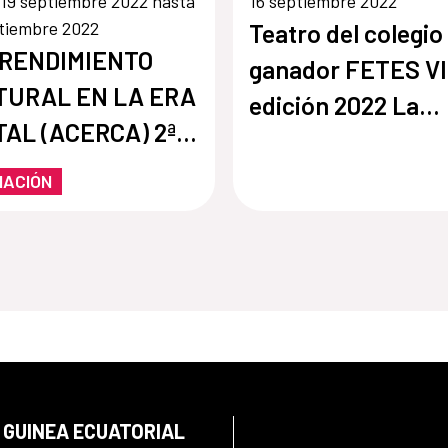
19 septiembre 2022 hasta
16 septiembre 2022
tiembre 2022
Teatro del colegio
RENDIMIENTO
ganador FETES VI
TURAL EN LA ERA
edición 2022 La
TAL (ACERCA) 2ª
Resurrección de B
TE
MACIÓN
 GUINEA ECUATORIAL