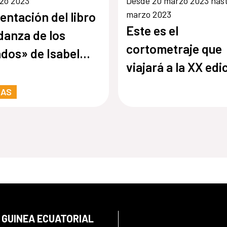
zo 2023
Desde 20 marzo 2023 hast
marzo 2023
entación del libro
Este es el
danza de los
cortometraje que
dos» de Isabel
viajará a la XX edi
e Rope
del Festival de Cin
RAS
Africano de Tarifa
(FCAT) 2023
 GUINEA ECUATORIAL