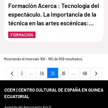
Formación Acerca : Tecnología del
espectáculo. La importancia de la
técnica en las artes escénicas:
Iluminación, sonido y video.
FORMACIÓN
Mostrando el intervalo 169 - 180 de 569 resultados.
1
...
14
15
16
...
48
Página
Páginas intermedias Use TAB para despla
Página
Página
Página
Páginas intermedi
Página
CCEM | CENTRO CULTURAL DE ESPAÑA EN GUINEA
ECUATORIAL
Avenida del Aeropuerto Km.0