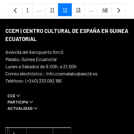
1
...
11
12
13
...
48
Página
Páginas intermedias Use TAB para despla
Página
Página
Página
Páginas intermedi
Página
CCEM | CENTRO CULTURAL DE ESPAÑA EN GUINEA
ECUATORIAL
Avenida del Aeropuerto Km.0
Malabo, Guinea Ecuatorial
Lunes a Sábados de 9:00h. a 21:00h
Correo electrónico : info.ccemalabo@aecid.es
Teléfono: (+240) 333 092 186
CCE
PARTICIPA
ACTUALIDAD