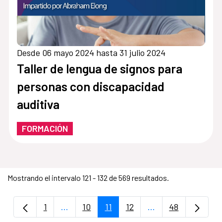
Desde 06 mayo 2024 hasta 31 julio 2024
Taller de lengua de signos para
personas con discapacidad
auditiva
FORMACIÓN
Mostrando el intervalo 121 - 132 de 569 resultados.
1
...
10
11
12
...
48
Página
Páginas intermedias Use TAB para despla
Página
Página
Página
Páginas intermedi
Página