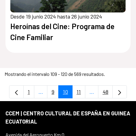
Desde 19 junio 2024 hasta 26 junio 2024
Heroínas del Cine: Programa de
Cine Familiar
Mostrando el intervalo 109 - 120 de 569 resultados.
1
...
9
10
11
...
48
Página
Páginas intermedias Use TAB para despla
Página
Página
Página
Páginas intermedia
Página
CCEM | CENTRO CULTURAL DE ESPAÑA EN GUINEA
ECUATORIAL
Avenida del Aeropuerto Km.0