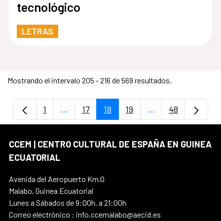
tecnológico
LETRAS
Mostrando el intervalo 205 - 216 de 569 resultados.
1
...
17
18
19
...
48
Página
Páginas intermedias Use TAB para despla
Página
Página
Página
Páginas intermedi
Página
CCEM | CENTRO CULTURAL DE ESPAÑA EN GUINEA
ECUATORIAL
Avenida del Aeropuerto Km.0
Malabo, Guinea Ecuatorial
Lunes a Sábados de 9:00h. a 21:00h
Correo electrónico : info.ccemalabo@aecid.es