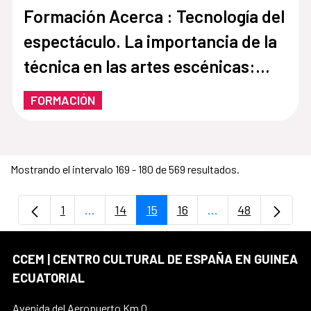
Formación Acerca : Tecnología del
espectáculo. La importancia de la
técnica en las artes escénicas:
Iluminación, sonido y video.
FORMACIÓN
Mostrando el intervalo 169 - 180 de 569 resultados.
1
...
14
15
16
...
48
Página
Páginas intermedias Use TAB para despla
Página
Página
Página
Páginas intermedi
Página
CCEM | CENTRO CULTURAL DE ESPAÑA EN GUINEA
ECUATORIAL
Avenida del Aeropuerto Km.0