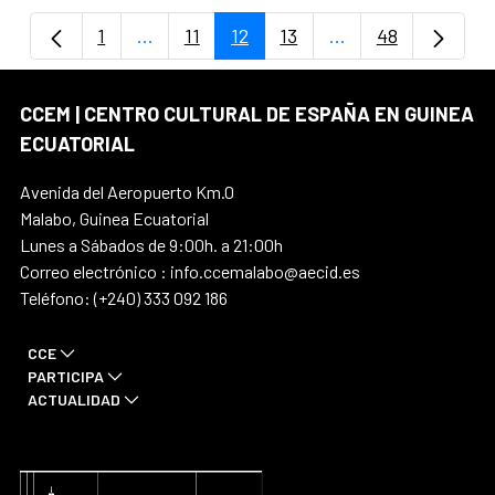
1
...
11
12
13
...
48
Página
Páginas intermedias Use TAB para despla
Página
Página
Página
Páginas intermedi
Página
CCEM | CENTRO CULTURAL DE ESPAÑA EN GUINEA
ECUATORIAL
Avenida del Aeropuerto Km.0
Malabo, Guinea Ecuatorial
Lunes a Sábados de 9:00h. a 21:00h
Correo electrónico : info.ccemalabo@aecid.es
Teléfono: (+240) 333 092 186
CCE
PARTICIPA
ACTUALIDAD