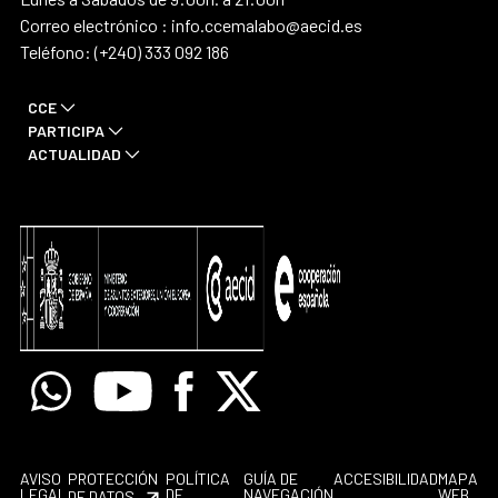
Correo electrónico : info.ccemalabo@aecid.es
Teléfono: (+240) 333 092 186
CCE
PARTICIPA
ACTUALIDAD
Whatsapp
Youtube
Facebook
X
AVISO
PROTECCIÓN
POLÍTICA
GUÍA DE
ACCESIBILIDAD
MAPA
LEGAL
DE
NAVEGACIÓN
WEB
DE DATOS