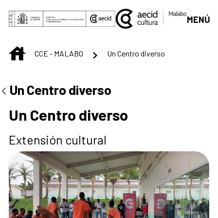
Saltar al contenido principal
MENÚ
INICIO
CCE - MALABO
Un Centro diverso
Centro Cultural de M
Un Centro diverso
Un Centro diverso
Extensión cultural