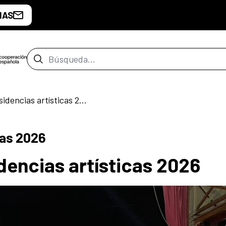
IAS
Barra de búsqueda
Convocatoria de residencias artísticas 2026
de Malabo
cas 2026
dencias artísticas 2026