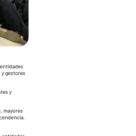
 entidades
 y gestores
ntes y
s, mayores
escendencia.
s entidades