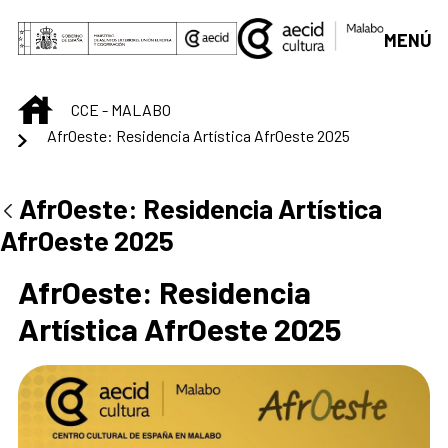
Saltar al contenido principal
MENÚ
INICIO
CCE - MALABO
AfrOeste: Residencia Artística AfrOeste 2025
Centro Cultural de M
AfrOeste: Residencia Artística
AfrOeste 2025
AfrOeste: Residencia
Artística AfrOeste 2025