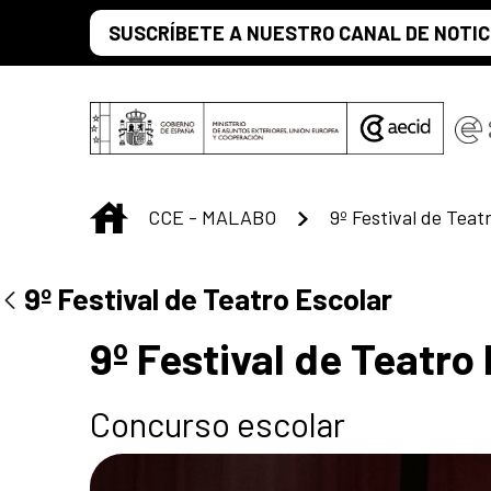
Saltar al contenido principal
SUSCRÍBETE A NUESTRO CANAL DE NOTIC
INICIO
CCE - MALABO
9º Festival de Teat
Centro Cultural 
9º Festival de Teatro Escolar
9º Festival de Teatro
Concurso escolar