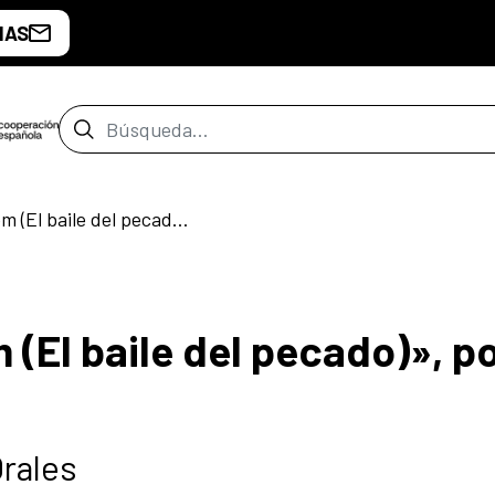
IAS
Barra de búsqueda
Teatro: «Abog Misem (El baile del pecado)», por la Cía Biyeyema
(El baile del pecado)», po
rales