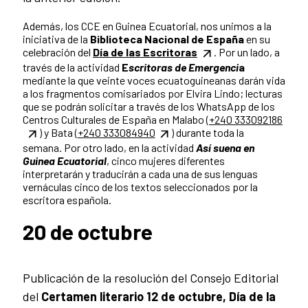
Además, los CCE en Guinea Ecuatorial, nos unimos a la
iniciativa de la
Biblioteca Nacional de España
en su
celebración del
Día de las Escritoras
. Por un lado, a
través de la actividad
E
scritoras de Emergenci
a
mediante la que veinte voces ecuatoguineanas darán vida
a los fragmentos comisariados por Elvira Lindo; lecturas
que se podrán solicitar a través de los WhatsApp de los
Centros Culturales de España en Malabo (
+240 333092186
) y Bata (
+240 333084940
) durante toda la
semana. Por otro lado, en la actividad
Así suena en
Guinea Ecuatorial
, cinco mujeres diferentes
interpretarán y traducirán a cada una de sus lenguas
vernáculas cinco de los textos seleccionados por la
escritora española.
20 de octubre
Publicación de la resolución del Consejo Editorial
del
Certamen literario 12 de octubre, Día de la