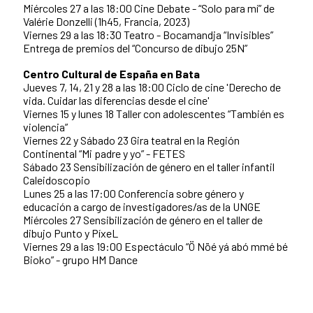
Miércoles 27 a las 18:00 Cine Debate - “Solo para mí” de
Valérie Donzelli (1h45, Francia, 2023)
Viernes 29 a las 18:30 Teatro - Bocamandja “Invisibles”
Entrega de premios del “Concurso de dibujo 25N”
Centro Cultural de España en Bata
Jueves 7, 14, 21 y 28 a las 18:00 Ciclo de cine 'Derecho de
vida. Cuidar las diferencias desde el cine'
Viernes 15 y lunes 18 Taller con adolescentes “También es
violencia”
Viernes 22 y Sábado 23 Gira teatral en la Región
Continental “Mi padre y yo” - FETES
Sábado 23 Sensibilización de género en el taller infantil
Caleidoscopio
Lunes 25 a las 17:00 Conferencia sobre género y
educación a cargo de investigadores/as de la UNGE
Miércoles 27 Sensibilización de género en el taller de
dibujo Punto y PíxeL
Viernes 29 a las 19:00 Espectáculo “Ö Nöé yá abó mmé bé
Bioko” - grupo HM Dance