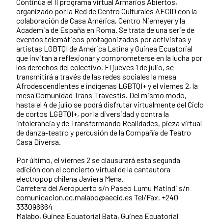
Continúa el II programa virtual Armarios Abiertos,
organizado por la Red de Centro Culturales AECID con la
colaboración de Casa América, Centro Niemeyer y la
Academia de España en Roma. Se trata de una serie de
eventos telemáticos protagonizados por activistas y
artistas LGBTQI de América Latina y Guinea Ecuatorial
que invitan a reflexionar y comprometerse en la lucha por
los derechos del colectivo. El jueves 1 de julio, se
transmitirá a través de las redes sociales la mesa
Afrodescendientes e indígenas LGBTQI+ y el viernes 2, la
mesa Comunidad Trans-Travestis. Del mismo modo,
hasta el 4 de julio se podrá disfrutar virtualmente del Ciclo
de cortos LGBTQI+, por la diversidad y contra la
intolerancia y de Transformando Realidades, pieza virtual
de danza-teatro y percusión de la Compañía de Teatro
Casa Diversa.
Por último, el viernes 2 se clausurará esta segunda
edición con el concierto virtual de la cantautora
electropop chilena Javiera Mena.
Carretera del Aeropuerto s/n Paseo Lumu Matindi s/n
comunicacion.cc.malabo@aecid.es Tel/Fax. +240
333096664
Malabo, Guinea Ecuatorial Bata, Guinea Ecuatorial