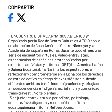
COMPARTIR
II ENCUENTRO DIGITAL ARMARIOS ABIERTOS 🎉
Organizado por la Red de Centro Culturales AECID con la
colaboración de Casa América, Centro Niemeyer y la
Academia de España en Roma. Durante todo el mes una
serie de encuentros virtuales, video-entrevistas,
espectáculos de escénicas protagonizados por
expertos, activistas y artistas LGBTQI de América Latina
y Guinea Ecuatorial, invitarán a los espectadores a
reflexionar y comprometerse en la lucha por los derechos
de este colectivo en riesgo de exclusión social desde
diferentes ámbitos temáticos: migraciones y refugiados,
afrodescendencia e indigenismo, infancia y comunidad
trans-travesti. No te pierdas :
-3 de junio: entrevista a la periodista, politóloga,
docente, investigadora y reconocida escritora
ecuatoguineana Trifonia Melibea Obono.
- 15, 17, 22 y 24 de junio: Taller El rol de las redes sociales