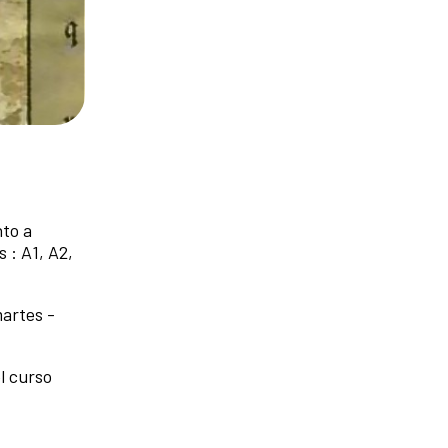
nto a
 : A1, A2,
martes -
l curso