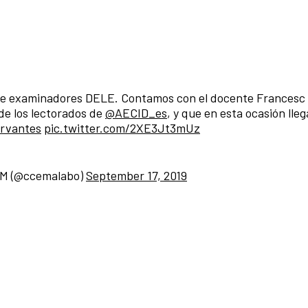
de examinadores DELE. Contamos con el docente Francesc 
de los lectorados de
@AECID_es
, y que en esta ocasión lle
rvantes
pic.twitter.com/2XE3Jt3mUz
EM (@ccemalabo)
September 17, 2019