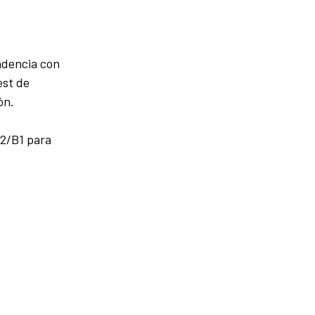
ndencia con
est de
ón.
A2/B1 para