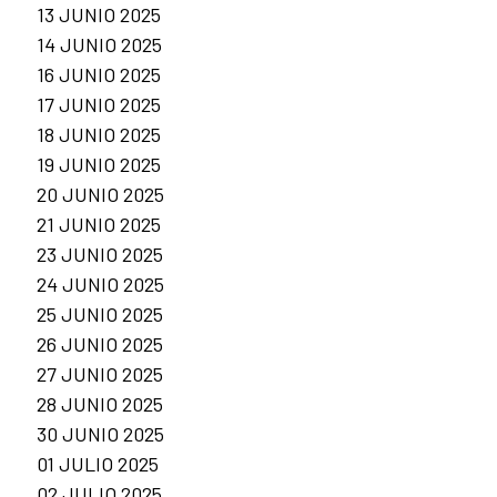
13 JUNIO 2025
14 JUNIO 2025
16 JUNIO 2025
17 JUNIO 2025
18 JUNIO 2025
19 JUNIO 2025
20 JUNIO 2025
21 JUNIO 2025
23 JUNIO 2025
24 JUNIO 2025
25 JUNIO 2025
26 JUNIO 2025
27 JUNIO 2025
28 JUNIO 2025
30 JUNIO 2025
01 JULIO 2025
02 JULIO 2025