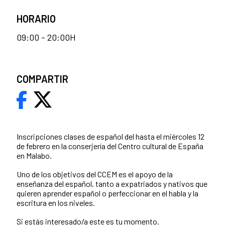
HORARIO
09:00 - 20:00H
COMPARTIR
Inscripciones clases de español del hasta el miércoles 12
de febrero en la conserjería del Centro cultural de España
en Malabo.
Uno de los objetivos del CCEM es el apoyo de la
enseñanza del español, tanto a expatriados y nativos que
quieren aprender español o perfeccionar en el habla y la
escritura en los niveles.
Si estás interesado/a este es tu momento.