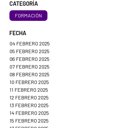
CATEGORÍA
FORMACIÓN
FECHA
04 FEBRERO 2025
05 FEBRERO 2025
06 FEBRERO 2025
07 FEBRERO 2025
08 FEBRERO 2025
10 FEBRERO 2025
11 FEBRERO 2025
12 FEBRERO 2025
13 FEBRERO 2025
14 FEBRERO 2025
15 FEBRERO 2025