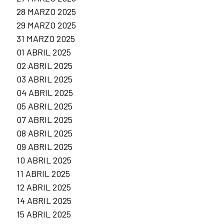
28 MARZO 2025
29 MARZO 2025
31 MARZO 2025
01 ABRIL 2025
02 ABRIL 2025
03 ABRIL 2025
04 ABRIL 2025
05 ABRIL 2025
07 ABRIL 2025
08 ABRIL 2025
09 ABRIL 2025
10 ABRIL 2025
11 ABRIL 2025
12 ABRIL 2025
14 ABRIL 2025
15 ABRIL 2025