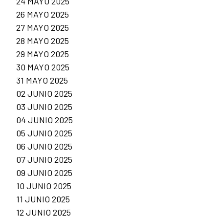
24 MAYO 2025
26 MAYO 2025
27 MAYO 2025
28 MAYO 2025
29 MAYO 2025
30 MAYO 2025
31 MAYO 2025
02 JUNIO 2025
03 JUNIO 2025
04 JUNIO 2025
05 JUNIO 2025
06 JUNIO 2025
07 JUNIO 2025
09 JUNIO 2025
10 JUNIO 2025
11 JUNIO 2025
12 JUNIO 2025