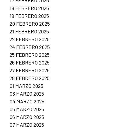
17 FEBRERO 2025
18 FEBRERO 2025
19 FEBRERO 2025
20 FEBRERO 2025
21 FEBRERO 2025
22 FEBRERO 2025
24 FEBRERO 2025
25 FEBRERO 2025
26 FEBRERO 2025
27 FEBRERO 2025
28 FEBRERO 2025
01 MARZO 2025
03 MARZO 2025
04 MARZO 2025
05 MARZO 2025
06 MARZO 2025
07 MARZO 2025