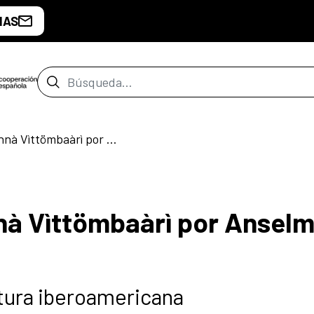
IAS
Barra de búsqueda
Cuentos Bubis: Monnà Vìttömbaàrì por Anselmo Ebiaca Moete
nà Vìttömbaàrì por Ansel
ltura iberoamericana