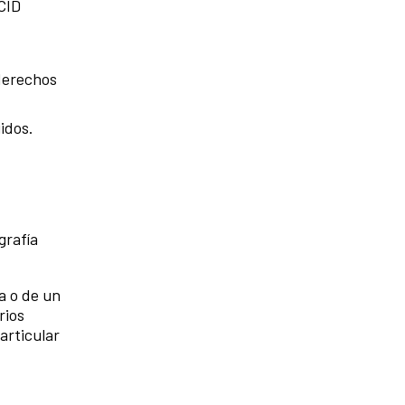
ECID
 derechos
idos.
grafía
a o de un
rios
articular