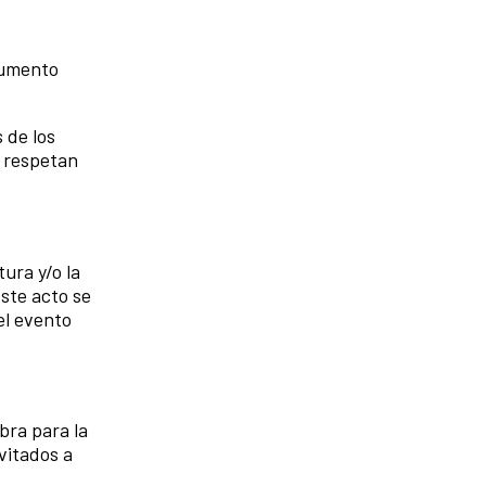
ocumento
 de los
e respetan
ura y/o la
Este acto se
el evento
bra para la
vitados a