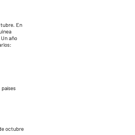
ctubre. En
Guinea
. Un año
rios:
 países
 de octubre