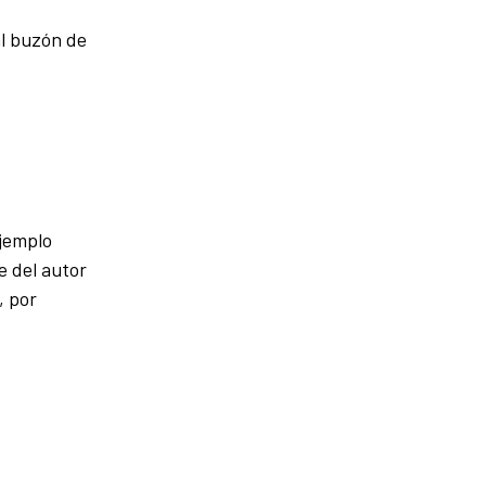
al buzón de
ejemplo
e del autor
, por