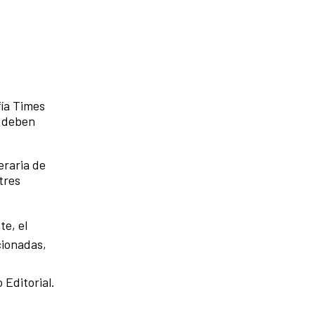
fía Times
s deben
eraria de
tres
te, el
cionadas,
 Editorial.