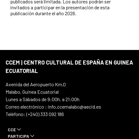
publicados será limitada. Los autores podrán ser
invitados a participar en la presentación de esta
publicación durante el año 2026.
CCEM | CENTRO CULTURAL DE ESPAÑA EN GUINEA
ECUATORIAL
Avenida del Aeropuerto Km.0
Malabo, Guinea Ecuatorial
Lunes a Sábados de 9:00h. a 21:00h
Correo electrónico : info.ccemalabo@aecid.es
Teléfono: (+240) 333 092 186
CCE
PARTICIPA