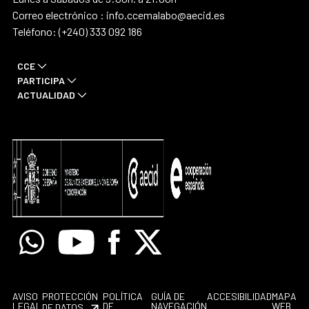
Correo electrónico : info.ccemalabo@aecid.es
Teléfono: (+240) 333 092 186
CCE
PARTICIPA
ACTUALIDAD
Whatsapp
Youtube
Facebook
X
AVISO
PROTECCIÓN
POLÍTICA
GUÍA DE
ACCESIBILIDAD
MAPA
LEGAL
DE
NAVEGACIÓN
WEB
DE DATOS