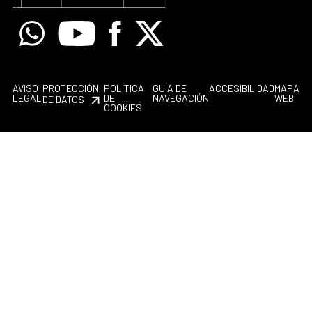
Whatsapp
Youtube
Facebook
X
AVISO
PROTECCIÓN
POLÍTICA
GUÍA DE
ACCESIBILIDAD
MAPA
LEGAL
DE
NAVEGACIÓN
WEB
DE DATOS
COOKIES