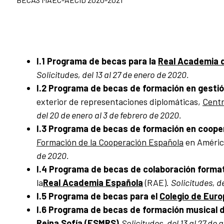
I.1
Programa de becas para la
Real Academia 
Solicitudes, del 13 al 27 de enero de 2020.
I.2 Programa de becas de formación en gestión
exterior de representaciones diplomáticas,
Centr
del 20 de enero al 3 de febrero de 2020.
I.3 Programa de becas de formación en cooper
Formación de la Cooperación Española
en Améric
de 2020.
I.4 Programa de becas de colaboración forma
la
Real Academia Española
(RAE).
Solicitudes, d
I.5 Programa de becas para el
Colegio de Euro
I.6 Programa de becas de formación musical d
Reina Sofía (ESMRS).
Solicitudes, del 13 al 27 de 