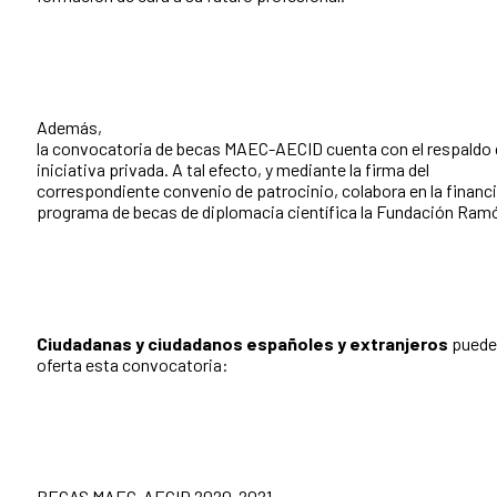
Además,
la convocatoria de becas MAEC-AECID cuenta con el respaldo 
iniciativa privada. A tal efecto, y mediante la firma del
correspondiente convenio de patrocinio, colabora en la financi
programa de becas de diplomacia científica la Fundación Ram
Ciudadanas y ciudadanos españoles y extranjeros
pueden
oferta esta convocatoria:
BECAS MAEC-AECID 2020-2021