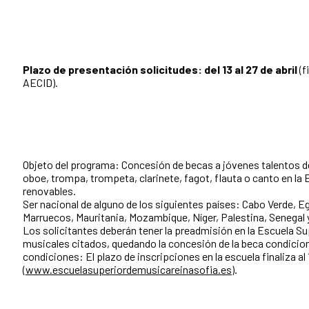
Plazo de presentación solicitudes: del 13 al 27 de abril
(f
AECID).
Objeto del programa: Concesión de becas a jóvenes talentos de l
oboe, trompa, trompeta, clarinete, fagot, flauta o canto en la
renovables.
Ser nacional de alguno de los siguientes países: Cabo Verde, Eg
Marruecos, Mauritania, Mozambique, Níger, Palestina, Senegal 
Los solicitantes deberán tener la preadmisión en la Escuela Su
musicales citados, quedando la concesión de la beca condiciona
condiciones: El plazo de inscripciones en la escuela finaliza al 
(
www.escuelasuperiordemusicareinasofia.es
).