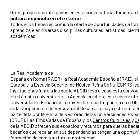
Otros programas integrados en esta convocatoria, fomentan l
cultura española en el exterior
.
Todos ellos tienen en común la oferta de oportunidades de for
aprendizaje en diversas disciplinas culturales, artísticas, cientí
académicas.
La Real Academia de
España en Roma (RAER), la Real Academia Española (RAE), el 
Europa y la Escuela Superior de Música Reina Sofía (ESMRS) so
instituciones junto a las que la AECID lleva a cabo esta convoc
En el ámbito universitario, la Agencia colabora estrechamente
Universidades Españolas a través de su participación en el Ob
de la Cooperación Universitaria al Desarrollo, cuya estructura 
parte de la Conferencia de Rectores de las Universidades Espa
(CRUE). Las Embajadas de España y los
Centros Culturales
y
C
de la AECID ofrecen sus espacios y recursos para que las becar
becarios que recalan en sus dependencias tengan una oportuni
formación de cara a su futuro profesional.