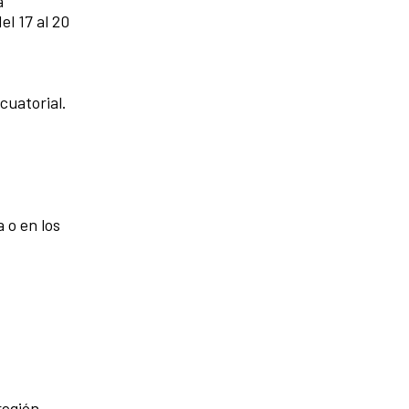
a
l 17 al 20
cuatorial.
 o en los
región