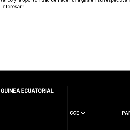
 interesar?
 GUINEA ECUATORIAL
CCE
PA