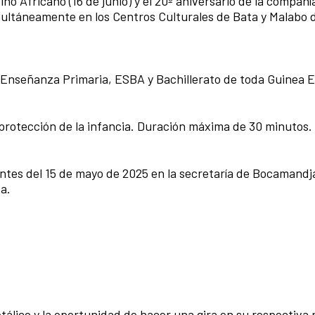
ño Africano (16 de junio) y el 20º aniversario de la compañí
ltáneamente en los Centros Culturales de Bata y Malabo de
nseñanza Primaria, ESBA y Bachillerato de toda Guinea E
rotección de la infancia. Duración máxima de 30 minutos.
s del 15 de mayo de 2025 en la secretaría de Bocamandja
a.
álico y la oportunidad de hacer una gira en su respectiva 