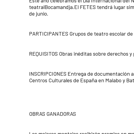
Este año celebramos el Día Internacional del Ni
teatralBocamandja.El FETES tendrá lugar simu
de junio.
PARTICIPANTES Grupos de teatro escolar de E
REQUISITOS Obras inéditas sobre derechos y p
INSCRIPCIONES Entrega de documentación ante
Centros Culturales de España en Malabo y Bat
OBRAS GANADORAS
Los mejores montajes recibirán premios en met