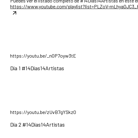
Puedes ver el listado completo de #14Días14Artistas en este e
https://www.youtube.com/playlist?list=PLZoV-rnLhya0JC
https://youtu.be/_nOP7oyw3tE
Día 1 #14Días14Artistas
https://youtu.be/zUvB7gYSkz0
Día 2 #14Días14Artistas