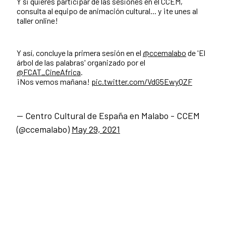
Y si quieres participar de las sesiones en el CCEM,
consulta al equipo de animación cultural... y ¡te unes al
taller online!
Y así, concluye la primera sesión en el
@ccemalabo
de 'El
árbol de las palabras' organizado por el
@FCAT_CineAfrica
.
¡Nos vemos mañana!
pic.twitter.com/VdG5EwyQZF
— Centro Cultural de España en Malabo - CCEM
(@ccemalabo)
May 29, 2021