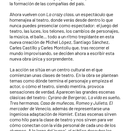
la formación de las compañías del país.
Ahora vuelven con
La crazy class
, un espectáculo que
homenajea al teatro, donde verás desde dentro lo que
nunca puedes presenciar como espectador: el juego del
teatro, las luces, los telones, los cambios de personajes,
la música, el baile... todo a un ritmo trepidante en esta
nueva creación de Michel López, Santiago Sánchez,
Carles Castillo y Carles Montoliu que, tras recorrer el
mundo improvisando, se deciden ahora a escribir esta
nueva obra única y sorprendente.
La acción se sitúa en un centro cultural en el que
comienzan unas clases de teatro. En la obra se plantean
temas como dónde termina el personaje y empieza el
actor, o cómo el teatro, siendo mentira, provoca
sensaciones de verdad. Aparecen las grandes escenas
clásicas del teatro:
Cyrano de Bergerac
,
La vida es sueño
,
Tres hermanas, Casa de muñecas, Romeo y Julieta, El
mercader de Venecia
, además de representarse una
ingeniosa adaptación de
Hamlet.
Estas escenas sirven
como hilo para la clase de teatro y nos sirven para ver
cómo conectan con la vida personal de cada uno de los
alumnos. A lo largo del 'curso', el público descubre las