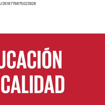
s/2616776875023928