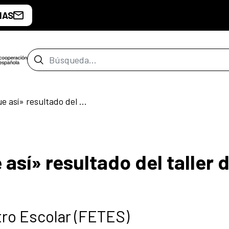
IAS
Barra de búsqueda
«Esta historia no fue así» resultado del taller de teatro del CCEM
 así» resultado del taller 
tro Escolar (FETES)