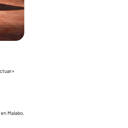
actuar»
a en Malabo.