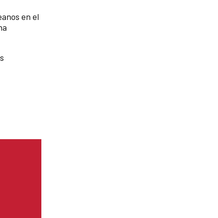
eanos en el
na
us